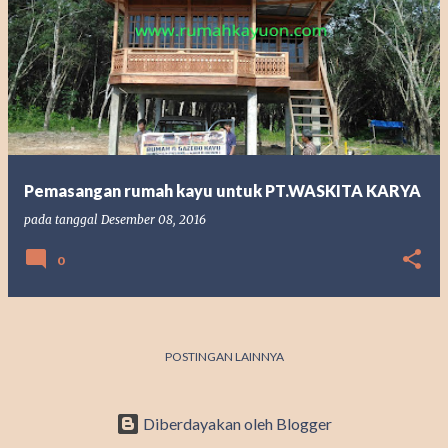
P
o
s
t
i
n
g
Pemasangan rumah kayu untuk PT.WASKITA KARYA
a
pada tanggal
Desember 08, 2016
n
0
POSTINGAN LAINNYA
Diberdayakan oleh Blogger